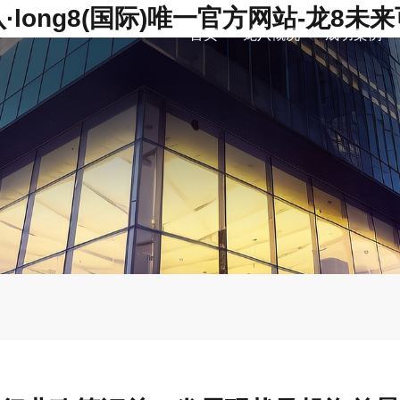
·long8(国际)唯一官方网站-龙8未
首页
龙八概况
成功案例