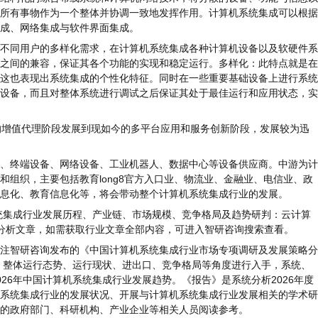
所有事物作为一个整体并协调一致地发挥作用。计算机系统集成可以根据
集成、网络集成与软件界面集成。
同用户的多样化需求，在计算机系统集成各种计算机设备以及软硬件系
之间的兼容，保证其各个功能的实现和稳定运行。多样化：此特点就是在
这也表现出系统集成的个性化特征。同时在一些重要基础设备上进行系统
设备，而且对整体系统进行调试之后保证其处于最佳运行和应用状态，实
增值代理阶段发展到现如今的多平台应用和服务创新阶段，发展较为迅
终端设备、网络设备、工业机器人、数据中心等设备供应商。中游为计
和组织，主要包括教育
long8官方入口
业、物流业、金融业、电信业、政
息化、教育信息化等，将会带动整个计算机系统集成行业的发展。
统集成行业发展历程、产业链、市场规模、竞争格局及趋势研判：云计算
业分析文章，如需获取行业文章全部内容，可进入智研咨询搜索查看。
智研咨询发布的《中国计算机系统集成行业市场专项调研及发展策略分
境、整体运行态势、运行现状、进出口、竞争格局等角度进行入手，系统、
26年中国计算机系统集成行业发展趋势。《报告》是系统分析2026年度
系统集成行业的发展状况、开展与计算机系统集成行业发展相关的学术研
关的政府部门、科研机构、产业企业等相关人员阅读参考。