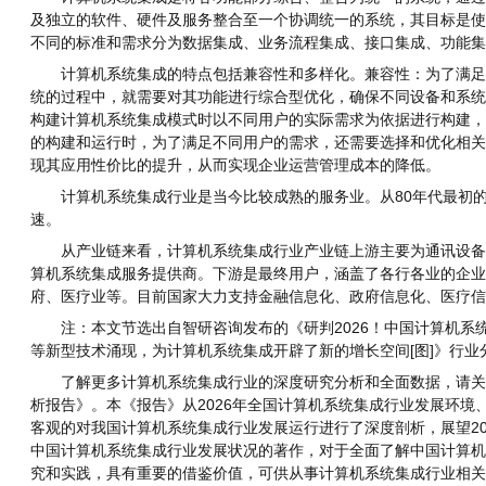
及独立的软件、硬件及服务整合至一个协调统一的系统，其目标是使
不同的标准和需求分为数据集成、业务流程集成、接口集成、功能
计算机系统集成的特点包括兼容性和多样化。兼容性：为了满足不
统的过程中，就需要对其功能进行综合型优化，确保不同设备和系统
构建计算机系统集成模式时以不同用户的实际需求为依据进行构建，
的构建和运行时，为了满足不同用户的需求，还需要选择和优化相关
现其应用性价比的提升，从而实现企业运营管理成本的降低。
计算机系统集成行业是当今比较成熟的服务业。从80年代最初的
速。
从产业链来看，计算机系统集成行业产业链上游主要为通讯设备、
算机系统集成服务提供商。下游是最终用户，涵盖了各行各业的企业
府、医疗业等。目前国家大力支持金融信息化、政府信息化、医疗信
注：本文节选出自智研咨询发布的《研判2026！中国计算机系
等新型技术涌现，为计算机系统集成开辟了新的增长空间[图]》行
了解更多计算机系统集成行业的深度研究分析和全面数据，请关注
析报告》。本《报告》从2026年全国计算机系统集成行业发展环
客观的对我国计算机系统集成行业发展运行进行了深度剖析，展望20
中国计算机系统集成行业发展状况的著作，对于全面了解中国计算机
究和实践，具有重要的借鉴价值，可供从事计算机系统集成行业相